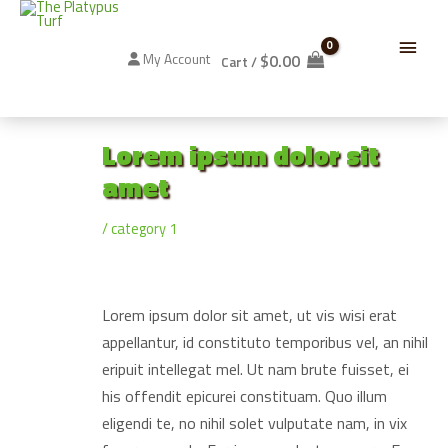
Skip
Below
to
content
$
0.00
My Account
Cart
/
Header
Lorem ipsum dolor sit
amet
/
category 1
Lorem ipsum dolor sit amet, ut vis wisi erat
appellantur, id constituto temporibus vel, an nihil
eripuit intellegat mel. Ut nam brute fuisset, ei
his offendit epicurei constituam. Quo illum
eligendi te, no nihil solet vulputate nam, in vix