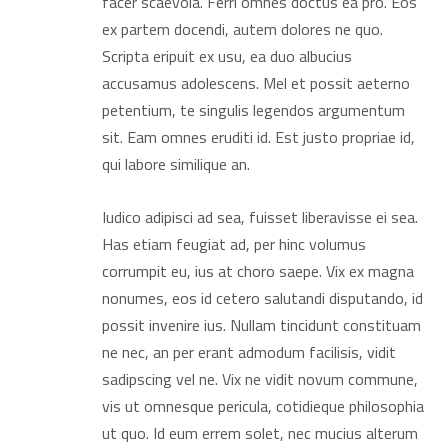
facer scaevola. Ferri omnes doctus ea pro. Eos
ex partem docendi, autem dolores ne quo.
Scripta eripuit ex usu, ea duo albucius
accusamus adolescens. Mel et possit aeterno
petentium, te singulis legendos argumentum
sit. Eam omnes eruditi id. Est justo propriae id,
qui labore similique an.
Iudico adipisci ad sea, fuisset liberavisse ei sea.
Has etiam feugiat ad, per hinc volumus
corrumpit eu, ius at choro saepe. Vix ex magna
nonumes, eos id cetero salutandi disputando, id
possit invenire ius. Nullam tincidunt constituam
ne nec, an per erant admodum facilisis, vidit
sadipscing vel ne. Vix ne vidit novum commune,
vis ut omnesque pericula, cotidieque philosophia
ut quo. Id eum errem solet, nec mucius alterum