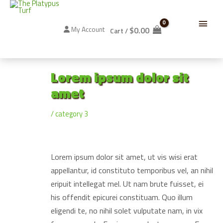
Skip
Below
to
content
$
0.00
My Account
Cart
/
Header
Lorem ipsum dolor sit
amet
/
category 3
Lorem ipsum dolor sit amet, ut vis wisi erat
appellantur, id constituto temporibus vel, an nihil
eripuit intellegat mel. Ut nam brute fuisset, ei
his offendit epicurei constituam. Quo illum
eligendi te, no nihil solet vulputate nam, in vix