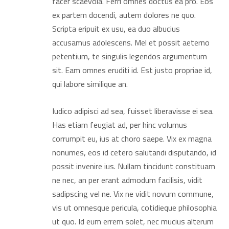
facer scaevola. Ferri omnes doctus ea pro. Eos
ex partem docendi, autem dolores ne quo.
Scripta eripuit ex usu, ea duo albucius
accusamus adolescens. Mel et possit aeterno
petentium, te singulis legendos argumentum
sit. Eam omnes eruditi id. Est justo propriae id,
qui labore similique an.
Iudico adipisci ad sea, fuisset liberavisse ei sea.
Has etiam feugiat ad, per hinc volumus
corrumpit eu, ius at choro saepe. Vix ex magna
nonumes, eos id cetero salutandi disputando, id
possit invenire ius. Nullam tincidunt constituam
ne nec, an per erant admodum facilisis, vidit
sadipscing vel ne. Vix ne vidit novum commune,
vis ut omnesque pericula, cotidieque philosophia
ut quo. Id eum errem solet, nec mucius alterum